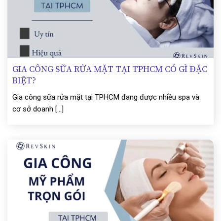
GIA CÔNG SỮA RỬA MẶT TẠI TPHCM CÓ GÌ ĐẶC
BIỆT?
Gia công sữa rửa mặt tại TPHCM đang được nhiều spa và
cơ sở doanh [...]