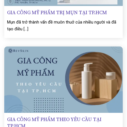
GIA CÔNG MỸ PHẨM TRỊ MỤN TẠI TP.HCM
Mụn đã trở thành vấn đề muôn thuở của nhiều người và đã
tạo điều [...]
GIA CÔNG MỸ PHẨM THEO YÊU CẦU TẠI
TP.HCM